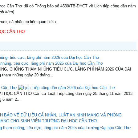
 học Cần Thơ đã có Thông báo số 4539/TB-ĐHCT về Lịch tiếp công dân năm
ính kèm).
ức, cá nhân có liên quan biết./.
HỌC CẦN THƠ
ũng, tiêu cực, lãng phí năm 2026 của Đại học Cần Thơ
G, CHỐNG THAM NHŨNG TIÊU CỰC, LÃNG PHÍ NĂM 2026 CỦA ĐẠI
tham nhũng ngày 20 tháng...
ọc Cần Thơ
HỌC CẦN THƠ Căn cứ Luật Tiếp công dân ngày 25 tháng 11 năm 2013;
 6 năm 2...
H BẢO VỆ DỮ LIỆU CÁ NHÂN, LUẬT AN NINH MẠNG VÀ PHÒNG
ẠNG CHO SINH VIÊN TRƯỜNG ĐẠI HỌC CẦN THƠ
g tham nhũng, tiêu cực, lãng phí năm 2025 của Trường Đại học Cần Thơ