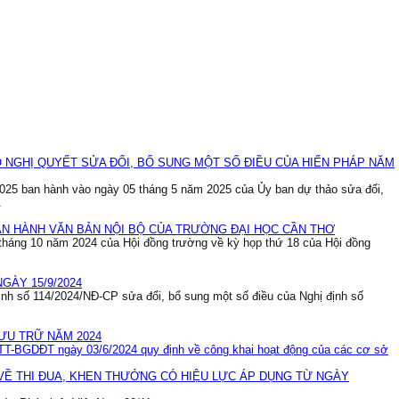
 NGHỊ QUYẾT SỬA ĐỔI, BỔ SUNG MỘT SỐ ĐIỀU CỦA HIẾN PHÁP NĂM
 ban hành vào ngày 05 tháng 5 năm 2025 của Ủy ban dự thảo sửa đổi,
.
AN HÀNH VĂN BẢN NỘI BỘ CỦA TRƯỜNG ĐẠI HỌC CẦN THƠ
tháng 10 năm 2024 của Hội đồng trường về kỳ họp thứ 18 của Hội đồng
NGÀY 15/9/2024
ịnh số 114/2024/NĐ-CP sửa đổi, bổ sung một số điều của Nghị định số
LƯU TRỮ NĂM 2024
/TT-BGDĐT ngày 03/6/2024 quy định về công khai hoạt động của các cơ sở
 VỀ THI ĐUA, KHEN THƯỞNG CÓ HIỆU LỰC ÁP DỤNG TỪ NGÀY