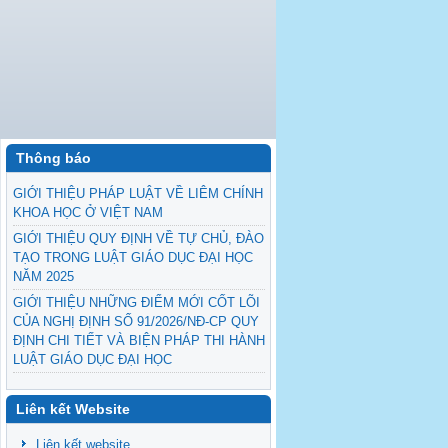
Thông báo
GIỚI THIỆU PHÁP LUẬT VỀ LIÊM CHÍNH
KHOA HỌC Ở VIỆT NAM
GIỚI THIỆU QUY ĐỊNH VỀ TỰ CHỦ, ĐÀO
TẠO TRONG LUẬT GIÁO DỤC ĐẠI HỌC
NĂM 2025
GIỚI THIỆU NHỮNG ĐIỂM MỚI CỐT LÕI
CỦA NGHỊ ĐỊNH SỐ 91/2026/NĐ-CP QUY
ĐỊNH CHI TIẾT VÀ BIỆN PHÁP THI HÀNH
LUẬT GIÁO DỤC ĐẠI HỌC
GIỚI THIỆU THÔNG TƯ QUY ĐỊNH VỀ
QUY TẮC ỨNG XỬ CỦA NHÀ GIÁO
Liên kết Website
Kế hoạch thực hiện phòng, chống tham
Liên kết website