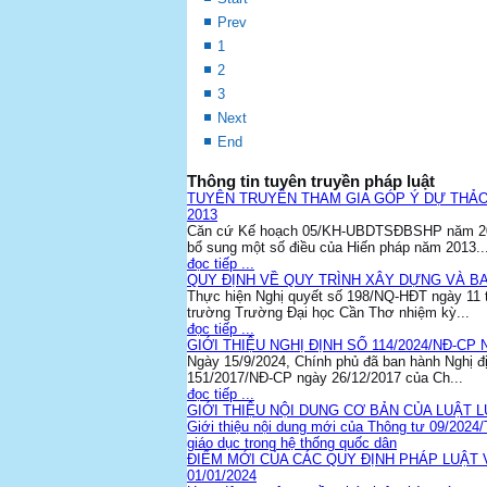
Prev
1
2
3
Next
End
Thông tin tuyên truyền pháp luật
TUYÊN TRUYỀN THAM GIA GÓP Ý DỰ THẢO
2013
Căn cứ Kế hoạch 05/KH-UBDTSĐBSHP năm 2025
bổ sung một số điều của Hiến pháp năm 2013..
đọc tiếp ...
QUY ĐỊNH VỀ QUY TRÌNH XÂY DỰNG VÀ B
Thực hiện Nghị quyết số 198/NQ-HĐT ngày 11 
trường Trường Đại học Cần Thơ nhiệm kỳ...
đọc tiếp ...
GIỚI THIỆU NGHỊ ĐỊNH SỐ 114/2024/NĐ-CP 
Ngày 15/9/2024, Chính phủ đã ban hành Nghị đ
151/2017/NĐ-CP ngày 26/12/2017 của Ch...
đọc tiếp ...
GIỚI THIỆU NỘI DUNG CƠ BẢN CỦA LUẬT 
Giới thiệu nội dung mới của Thông tư 09/2024
giáo dục trong hệ thống quốc dân
ĐIỂM MỚI CỦA CÁC QUY ĐỊNH PHÁP LUẬT
01/01/2024