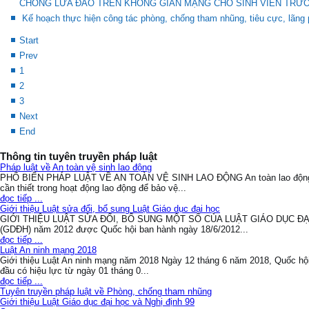
CHỐNG LỪA ĐẢO TRÊN KHÔNG GIAN MẠNG CHO SINH VIÊN TRƯ
Kế hoạch thực hiện công tác phòng, chống tham nhũng, tiêu cực, lãn
Start
Prev
1
2
3
Next
End
Thông tin tuyên truyền pháp luật
Pháp luật về An toàn vệ sinh lao động
PHỔ BIẾN PHÁP LUẬT VỀ AN TOÀN VỆ SINH LAO ĐỘNG An toàn lao động và
cần thiết trong hoạt động lao động để bảo vệ...
đọc tiếp ...
Giới thiệu Luật sửa đổi, bổ sung Luật Giáo dục đại học
GIỚI THIỆU LUẬT SỬA ĐỔI, BỔ SUNG MỘT SỐ CỦA LUẬT GIÁO DỤC ĐẠI H
(GDĐH) năm 2012 được Quốc hội ban hành ngày 18/6/2012...
đọc tiếp ...
Luật An ninh mạng 2018
Giới thiệu Luật An ninh mạng năm 2018 Ngày 12 tháng 6 năm 2018, Quốc hội
đầu có hiệu lực từ ngày 01 tháng 0...
đọc tiếp ...
Tuyên truyền pháp luật về Phòng, chống tham nhũng
Giới thiệu Luật Giáo dục đại học và Nghị định 99