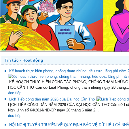
Tin tức - Hoạt động
Kế hoạch thực hiện phòng, chống tham nhũng, tiêu cực, lãng phí năm
KẾ HOẠCH THỰC HIỆN CÔNG TÁC PHÒNG, CHỐNG THAM NHŨNG TI
HỌC CẦN THƠ Căn cứ Luật Phòng, chống tham nhũng ngày 20 tháng..
đọc tiếp...
Lịch Tiếp công dân năm 2026 của Đại học Cần Thơ
LỊCH TIẾP CÔNG DÂN NĂM 2026 CỦA ĐẠI HỌC CẦN THƠ Căn cứ Luật T
Nghị định số 64/2014/NĐ-CP ngày 26 tháng 6 năm 2...
đọc tiếp...
HỘI NGHỊ TUYÊN TRUYỀN VỀ QUY ĐỊNH BẢO VỆ DỮ LIỆU CÁ NH