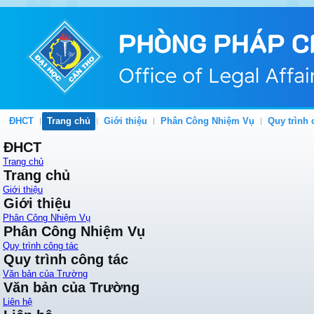
ĐHCT
Trang chủ
Giới thiệu
Phân Công Nhiệm Vụ
Quy trình 
ĐHCT
Trang chủ
Trang chủ
Giới thiệu
Giới thiệu
Phân Công Nhiệm Vụ
Phân Công Nhiệm Vụ
Quy trình công tác
Quy trình công tác
Văn bản của Trường
Văn bản của Trường
Liên hệ