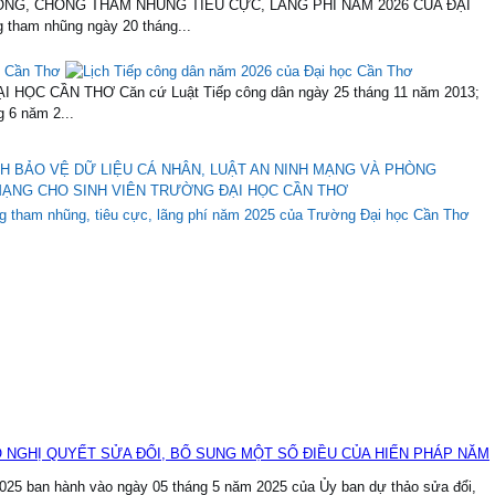
G, CHỐNG THAM NHŨNG TIÊU CỰC, LÃNG PHÍ NĂM 2026 CỦA ĐẠI
tham nhũng ngày 20 tháng...
ọc Cần Thơ
HỌC CẦN THƠ Căn cứ Luật Tiếp công dân ngày 25 tháng 11 năm 2013;
 6 năm 2...
H BẢO VỆ DỮ LIỆU CÁ NHÂN, LUẬT AN NINH MẠNG VÀ PHÒNG
ẠNG CHO SINH VIÊN TRƯỜNG ĐẠI HỌC CẦN THƠ
g tham nhũng, tiêu cực, lãng phí năm 2025 của Trường Đại học Cần Thơ
 NGHỊ QUYẾT SỬA ĐỔI, BỔ SUNG MỘT SỐ ĐIỀU CỦA HIẾN PHÁP NĂM
 ban hành vào ngày 05 tháng 5 năm 2025 của Ủy ban dự thảo sửa đổi,