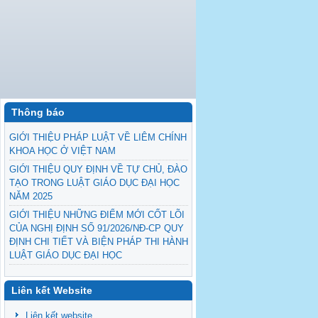
Thông báo
GIỚI THIỆU PHÁP LUẬT VỀ LIÊM CHÍNH
KHOA HỌC Ở VIỆT NAM
GIỚI THIỆU QUY ĐỊNH VỀ TỰ CHỦ, ĐÀO
TẠO TRONG LUẬT GIÁO DỤC ĐẠI HỌC
NĂM 2025
GIỚI THIỆU NHỮNG ĐIỂM MỚI CỐT LÕI
CỦA NGHỊ ĐỊNH SỐ 91/2026/NĐ-CP QUY
NEXT
ĐỊNH CHI TIẾT VÀ BIỆN PHÁP THI HÀNH
LUẬT GIÁO DỤC ĐẠI HỌC
GIỚI THIỆU THÔNG TƯ QUY ĐỊNH VỀ
QUY TẮC ỨNG XỬ CỦA NHÀ GIÁO
Liên kết Website
Kế hoạch thực hiện phòng, chống tham
Liên kết website