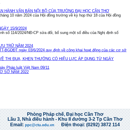
.
AN HÀNH VĂN BẢN NỘI BỘ CỦA TRƯỜNG ĐẠI HỌC CẦN THƠ
tháng 10 năm 2024 của Hội đồng trường về kỳ họp thứ 18 của Hội đồng
NGÀY 15/9/2024
ịnh số 114/2024/NĐ-CP sửa đổi, bổ sung một số điều của Nghị định số
LƯU TRỮ NĂM 2024
/TT-BGDĐT ngày 03/6/2024 quy định về công khai hoạt động của các cơ sở
 VỀ THI ĐUA, KHEN THƯỞNG CÓ HIỆU LỰC ÁP DỤNG TỪ NGÀY
gày Pháp luật Việt Nam 09/11
CƠ SỞ NĂM 2022
Phòng Pháp chế, Đại học Cần Thơ
Lầu 3, Nhà điều hành - Khu II đường 3-2 Tp Cần Thơ
Email:
Điện thoại: (0292) 3872 114
ppc@ctu.edu.vn