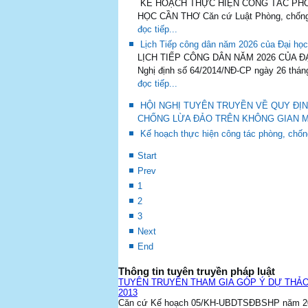
KẾ HOẠCH THỰC HIỆN CÔNG TÁC PHÒN
HỌC CẦN THƠ Căn cứ Luật Phòng, chống 
đọc tiếp...
Lịch Tiếp công dân năm 2026 của Đại h
LỊCH TIẾP CÔNG DÂN NĂM 2026 CỦA ĐẠI 
Nghị định số 64/2014/NĐ-CP ngày 26 tháng
đọc tiếp...
HỘI NGHỊ TUYÊN TRUYỀN VỀ QUY ĐỊN
CHỐNG LỪA ĐẢO TRÊN KHÔNG GIAN M
Kế hoạch thực hiện công tác phòng, chốn
Start
Prev
1
2
3
Next
End
Thông tin tuyên truyền pháp luật
TUYÊN TRUYỀN THAM GIA GÓP Ý DỰ THẢO
2013
Căn cứ Kế hoạch 05/KH-UBDTSĐBSHP năm 2025