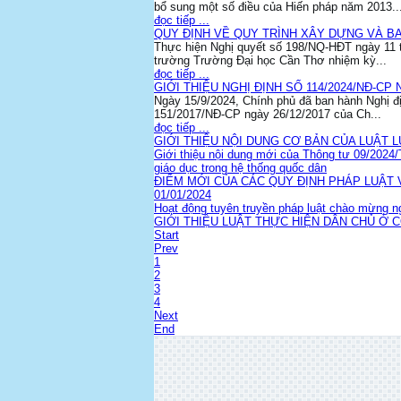
bổ sung một số điều của Hiến pháp năm 2013..
đọc tiếp ...
QUY ĐỊNH VỀ QUY TRÌNH XÂY DỰNG VÀ B
Thực hiện Nghị quyết số 198/NQ-HĐT ngày 11 
trường Trường Đại học Cần Thơ nhiệm kỳ...
đọc tiếp ...
GIỚI THIỆU NGHỊ ĐỊNH SỐ 114/2024/NĐ-CP 
Ngày 15/9/2024, Chính phủ đã ban hành Nghị đ
151/2017/NĐ-CP ngày 26/12/2017 của Ch...
đọc tiếp ...
GIỚI THIỆU NỘI DUNG CƠ BẢN CỦA LUẬT 
Giới thiệu nội dung mới của Thông tư 09/2024
giáo dục trong hệ thống quốc dân
ĐIỂM MỚI CỦA CÁC QUY ĐỊNH PHÁP LUẬT
01/01/2024
Hoạt động tuyên truyền pháp luật chào mừng n
GIỚI THIỆU LUẬT THỰC HIỆN DÂN CHỦ Ở 
Start
Prev
1
2
3
4
Next
End