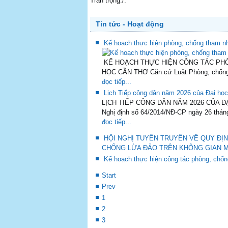
Trân trọng./.
Tin tức - Hoạt động
Kế hoạch thực hiện phòng, chống tham nh
KẾ HOẠCH THỰC HIỆN CÔNG TÁC PHÒN
HỌC CẦN THƠ Căn cứ Luật Phòng, chống 
đọc tiếp...
Lịch Tiếp công dân năm 2026 của Đại h
LỊCH TIẾP CÔNG DÂN NĂM 2026 CỦA ĐẠI 
Nghị định số 64/2014/NĐ-CP ngày 26 tháng
đọc tiếp...
HỘI NGHỊ TUYÊN TRUYỀN VỀ QUY ĐỊN
CHỐNG LỪA ĐẢO TRÊN KHÔNG GIAN M
Kế hoạch thực hiện công tác phòng, chốn
Start
Prev
1
2
3