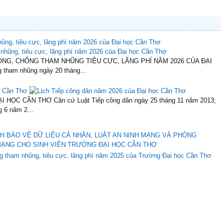
ũng, tiêu cực, lãng phí năm 2026 của Đại học Cần Thơ
G, CHỐNG THAM NHŨNG TIÊU CỰC, LÃNG PHÍ NĂM 2026 CỦA ĐẠI
tham nhũng ngày 20 tháng...
ọc Cần Thơ
HỌC CẦN THƠ Căn cứ Luật Tiếp công dân ngày 25 tháng 11 năm 2013;
 6 năm 2...
H BẢO VỆ DỮ LIỆU CÁ NHÂN, LUẬT AN NINH MẠNG VÀ PHÒNG
ẠNG CHO SINH VIÊN TRƯỜNG ĐẠI HỌC CẦN THƠ
g tham nhũng, tiêu cực, lãng phí năm 2025 của Trường Đại học Cần Thơ