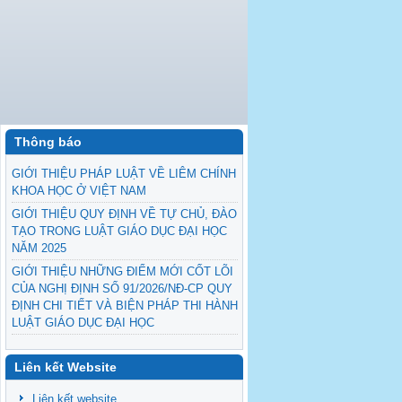
Thông báo
GIỚI THIỆU PHÁP LUẬT VỀ LIÊM CHÍNH
KHOA HỌC Ở VIỆT NAM
GIỚI THIỆU QUY ĐỊNH VỀ TỰ CHỦ, ĐÀO
TẠO TRONG LUẬT GIÁO DỤC ĐẠI HỌC
NĂM 2025
GIỚI THIỆU NHỮNG ĐIỂM MỚI CỐT LÕI
CỦA NGHỊ ĐỊNH SỐ 91/2026/NĐ-CP QUY
ĐỊNH CHI TIẾT VÀ BIỆN PHÁP THI HÀNH
LUẬT GIÁO DỤC ĐẠI HỌC
GIỚI THIỆU THÔNG TƯ QUY ĐỊNH VỀ
QUY TẮC ỨNG XỬ CỦA NHÀ GIÁO
Liên kết Website
Kế hoạch thực hiện phòng, chống tham
Liên kết website