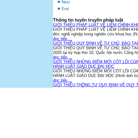
Next
End
Thông tin tuyên truyền pháp luật
GIỚI THIỆU PHÁP LUẬT VỀ LIÊM CHÍNH K
GIỚI THIỆU PHÁP LUẬT VỀ LIÊM CHÍNH KHOA H
đức nghề nghiệp trong nghiên cứu khoa học (N.
đọc tiếp ...
GIỚI THIỆU QUY ĐỊNH VỀ TỰ CHỦ, ĐÀO T
GIỚI THIỆU QUY ĐỊNH VỀ TỰ CHỦ, ĐÀO TẠO
2025 tại kỳ họp thứ 10, Quốc hội nước Cộng hò
đọc tiếp ...
GIỚI THIỆU NHỮNG ĐIỂM MỚI CỐT LÕI CỦA 
HÀNH LUẬT GIÁO DỤC ĐẠI HỌC
GIỚI THIỆU NHỮNG ĐIỂM MỚI CỐT LÕI CỦA 
HÀNH LUẬT GIÁO DỤC ĐẠI HỌC (Hình ảnh từ t
đọc tiếp ...
GIỚI THIỆU THÔNG TƯ QUY ĐỊNH VỀ QUY 
GIỚI THIỆU LUẬT SỬA ĐỔI, BỔ SUNG MỘT 
KHÔNG PHÁT TÁN, CHIA SẺ, BÌNH LUẬN C
Ý NGHĨA NGÀY PHÁP LUẬT VIỆT NAM 09-11
GIỚI THIỆU LUẬT NHÀ GIÁO
Start
Prev
1
2
3
4
Next