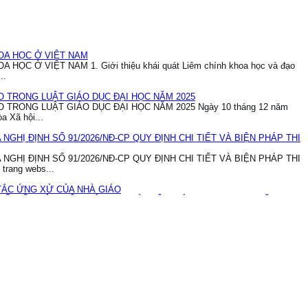
HOA HỌC Ở VIỆT NAM
ỌC Ở VIỆT NAM 1. Giới thiệu khái quát Liêm chính khoa học và đạo
..
ẠO TRONG LUẬT GIÁO DỤC ĐẠI HỌC NĂM 2025
 TRONG LUẬT GIÁO DỤC ĐẠI HỌC NĂM 2025 Ngày 10 tháng 12 năm
a Xã hội...
NGHỊ ĐỊNH SỐ 91/2026/NĐ-CP QUY ĐỊNH CHI TIẾT VÀ BIỆN PHÁP THI
NGHỊ ĐỊNH SỐ 91/2026/NĐ-CP QUY ĐỊNH CHI TIẾT VÀ BIỆN PHÁP THI
rang webs...
TẮC ỨNG XỬ CỦA NHÀ GIÁO
SỐ ĐIỀU CỦA LUẬT GIÁO DỤC VÀ LUẬT GIÁO DỤC ĐẠI HỌC NĂM 2025
ÁC VIDEO, HÌNH ẢNH TIÊU CỰC TRÊN KHÔNG GIAN MẠNG